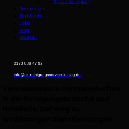
Spezialreinigung
Referenzen
Zertifikate
Jobs
Blog
Kontakt
0173 888 47 92
info@sk-reinigungsservice-leipzig.de
Vertrauensvolle Partnerschaften
in der Reinigungsbranche und
Hotellerie: Der Weg zu
erstklassigen Dienstleistungen