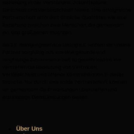
Beziehung, in der Verständnis, Zukunftspläne,
Ehrlichkeit und Verbindlichkeit fehlen. Eine erfolgreiche
Partnerschaft erfordert ähnliche Qualitäten wie eine
Beziehung zwischen zwei Menschen, die gemeinsam
ein Kind großziehen möchten.
Bei S.K. Reinigungsservice Leipzig e.K. wählen wir unsere
Partner sorgfältig aus, um eine gesunde und
langfristige Zusammenarbeit zu gewährleisten. Wir
verstehen die Bedeutung von Vertrauen,
Verlässlichkeit und offener Kommunikation in dieser
Branche. Nur durch eine solide Partnerschaft können
wir gemeinsam die Erwartungen übertreffen und
erstklassige Dienstleistungen bieten.
Über Uns