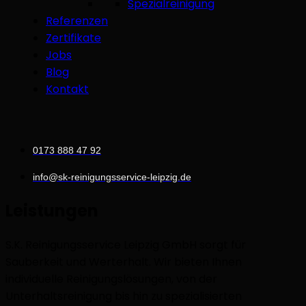
Spezialreinigung
Referenzen
Zertifikate
Jobs
Blog
Kontakt
0173 888 47 92
info@sk-reinigungsservice-leipzig.de
Leistungen
S.K. Reinigungsservice Leipzig GmbH sorgt für
Sauberkeit und Werterhalt. Wir bieten Ihnen
individuelle Reinigungslösungen, von der
Unterhaltsreinigung bis hin zu spezialisierten