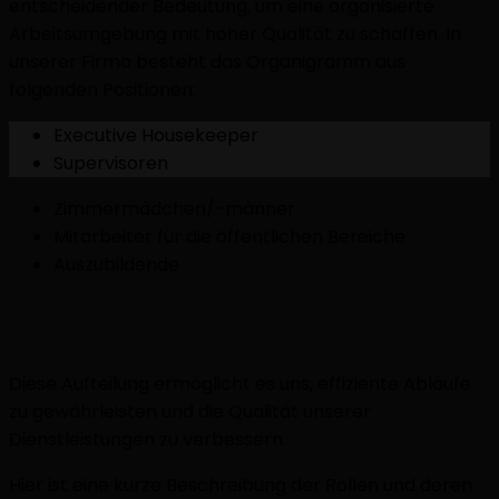
entscheidender Bedeutung, um eine organisierte
Arbeitsumgebung mit hoher Qualität zu schaffen. In
unserer Firma besteht das Organigramm aus
folgenden Positionen:
Executive Housekeeper
Supervisoren
Zimmermädchen/-männer
Mitarbeiter für die öffentlichen Bereiche
Auszubildende
Diese Aufteilung ermöglicht es uns, effiziente Abläufe
zu gewährleisten und die Qualität unserer
Dienstleistungen zu verbessern.
Hier ist eine kurze Beschreibung der Rollen und deren