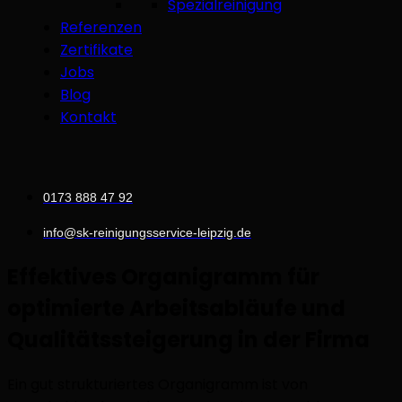
Spezialreinigung
Referenzen
Zertifikate
Jobs
Blog
Kontakt
0173 888 47 92
info@sk-reinigungsservice-leipzig.de
Effektives Organigramm für
optimierte Arbeitsabläufe und
Qualitätssteigerung in der Firma
Ein gut strukturiertes Organigramm ist von